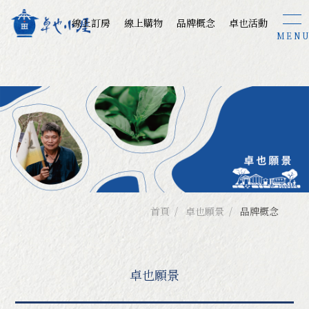
線上訂房
線上購物
品牌概念
卓也活動
卓也事業體
Our Business
卓也餐食文化
苗栗-蔬食餐廳
苗栗-藍庄咖啡
苗栗-卓也書園子
台中-大安餐廳
首頁
卓也願景
品牌概念
台南-藍庄咖啡mini
最新消息
卓也願景
卓也小屋旅宿