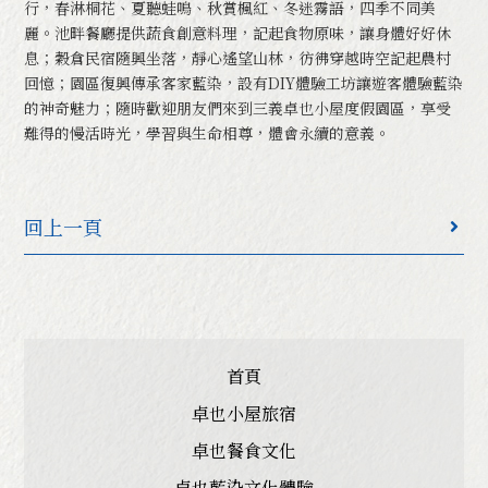
行，春淋桐花、夏聽蛙鳴、秋賞楓紅、冬迷霧語，四季不同美
麗。池畔餐廳提供蔬食創意料理，記起食物原味，讓身體好好休
宜蘭
息；穀倉民宿隨興坐落，靜心遙望山林，彷彿穿越時空記起農村
傳藝館
回憶；園區復興傳承客家藍染，設有DIY體驗工坊讓遊客體驗藍染
的神奇魅力；隨時歡迎朋友們來到三義卓也小屋度假園區，享受
苗栗三義
難得的慢活時光，學習與生命相尊，體會永續的意義。
體驗工坊
台南
藍染小舖
回上一頁
最新消息
卓也藍染文創市集
圍巾類商品
首頁
配件飾品
卓也小屋旅宿
各式包款
卓也餐食文化
生活小物
卓也藍染文化體驗