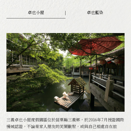
星空泡泡屋(限2人入住)
卓也小屋
卓也藍染
本館 - 雅緻客房
本館 - 穀倉客房
本館 - VIP客房
本館 - 吉祥客房
藏山館 - 經典雙人房
藏山館 - 尊爵雙人房
藏山館 - 大師雙人房
藏山館 - 溫馨六人房
藏山館 - 雅緻十人房
最新消息
三義卓也小屋度假園區位於苗栗縣三義鄉，於2016年7月授證國際
慢城認證，不論是家人朋友的笑鬧歡聚，或與自己相處自在旅
卓也藍染文化體驗