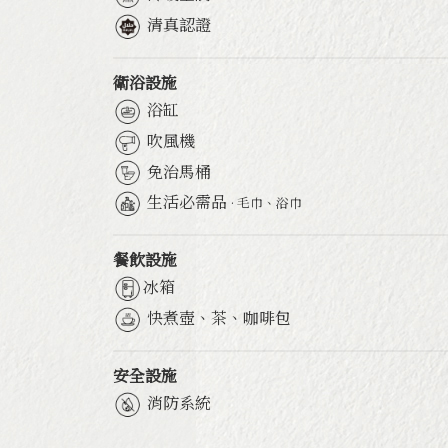
清真認證
衛浴設施
浴缸
吹風機
免治馬桶
生活必需品
· 毛巾、浴巾
餐飲設施
冰箱
快煮壺、茶、咖啡包
安全設施
消防系統