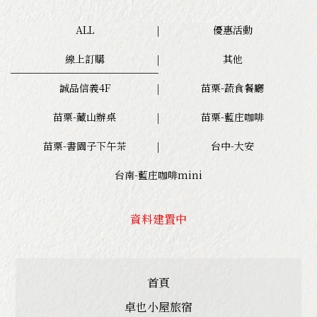
卓也餐食文化
About Restaurant
ALL
優惠活動
小農食材
線上訂購
其他
誠品信義4F
苗栗-蔬食餐廳
苗栗-藏山辦桌
苗栗-藍庄咖啡
苗栗-書園子下午茶
台中-大安
台南-藍庄咖啡mini
資料建置中
首頁
卓也小屋旅宿