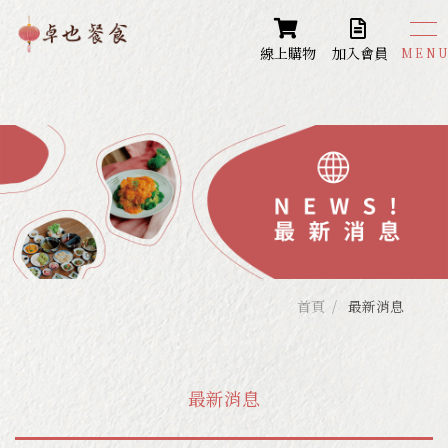
線上購物
加入會員
卓也餐食
Restaurant
苗栗-蔬食餐廳
苗栗-藍庄咖啡
苗栗-卓也書園子
台中-大安餐廳
首頁
最新消息
台南-藍庄咖啡mini
最新消息